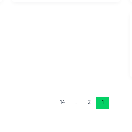
14
…
2
1