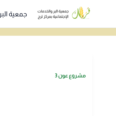
خطي
لى
جمعية البر
لمحتوى
مشروع عون 3