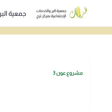
خطي
لى
جمعية البر
لمحتوى
مشروع عون 3