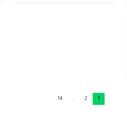
14
…
2
1