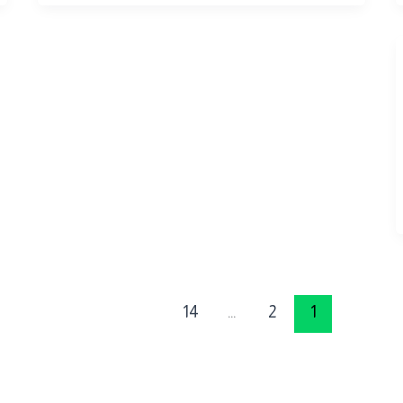
14
…
2
1