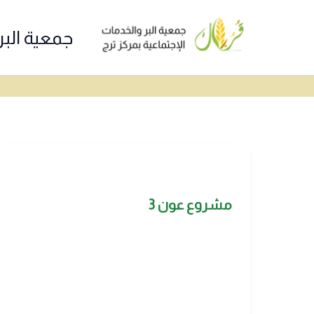
خطي
لى
جمعية البر
لمحتوى
مشروع عون 3