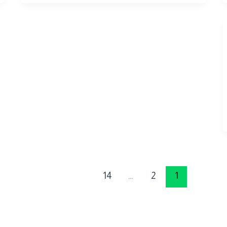
14
…
2
1