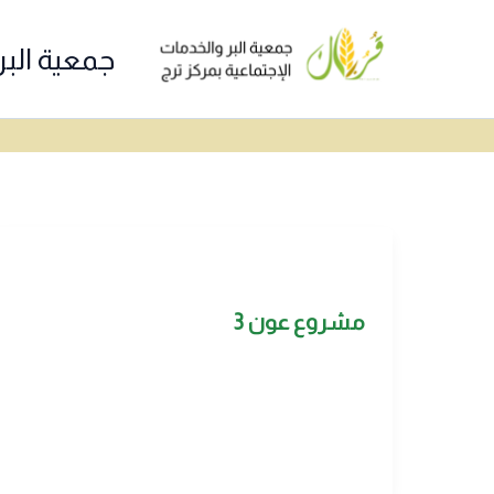
خطي
لى
جمعية البر
لمحتوى
مشروع عون 3