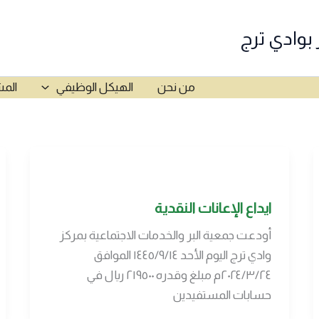
 بوادي ترج
من نحن
الهيكل الوظيفي
المش
ايداع الإعانات النقدية
أودعت جمعية البر والخدمات الاجتماعية بمركز
وادي ترج اليوم الأحد ١٤٤٥/٩/١٤ الموافق
٢٠٢٤/٣/٢٤م مبلغ وقدره ٢١٩٥٠٠ ريال في
حسابات المستفيدين