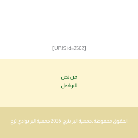
[URIS id=2502]
من نحن
للتواصل
الحقوق محفوظة ,جمعية البر بترج 2026 جمعية البر بوادي ترج