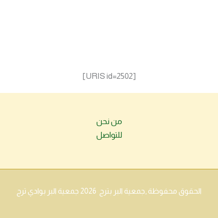
[URIS id=2502]
من نحن
للتواصل
الحقوق محفوظة ,جمعية البر بترج 2026 جمعية البر بوادي ترج