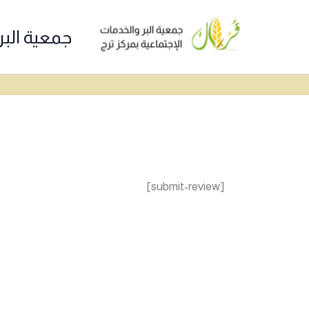
خطي
لى
جمعية البر
لمحتوى
[submit-review]