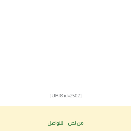
[URIS id=2502]
من نحن
للتواصل