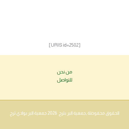
[URIS id=2502]
من نحن
للتواصل
الحقوق محفوظة ,جمعية البر بترج 2026 جمعية البر بوادي ترج