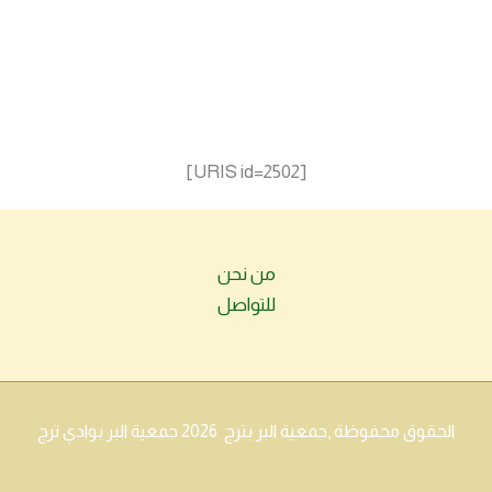
[URIS id=2502]
من نحن
للتواصل
الحقوق محفوظة ,جمعية البر بترج 2026 جمعية البر بوادي ترج