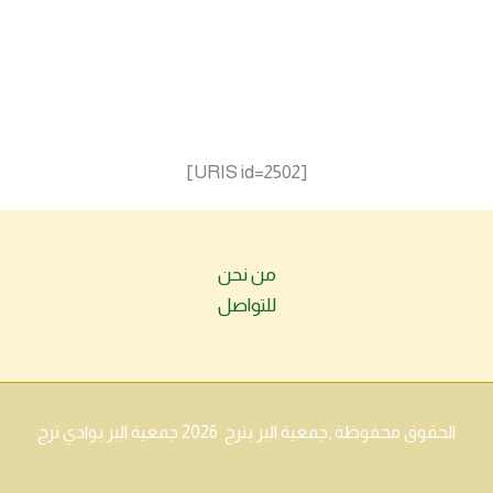
[URIS id=2502]
من نحن
للتواصل
الحقوق محفوظة ,جمعية البر بترج 2026 جمعية البر بوادي ترج