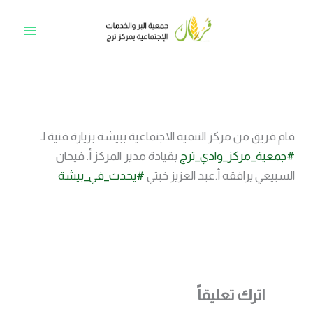
خطي
لى
Main
لمحتوى
Menu
قام فريق من مركز التنمية الاجتماعية ببيشة بزيارة فنية لـ
#جمعية_مركز_وادي_ترج
بقيادة مدير المركز أ. فيحان
السبيعي يرافقه أ.عبد العزيز خبتي
#يحدث_في_بيشة
اترك تعليقاً